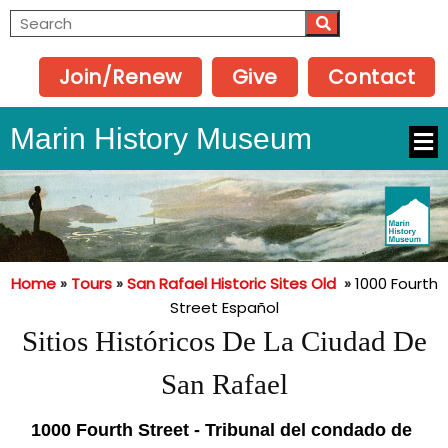
Join/Renew
Give
Contact
Marin History Museum
Home
»
Tours
»
San Rafael Historic Sites Old
»
1000 Fourth
Street Español
Sitios Históricos De La Ciudad De
San Rafael
1000 Fourth Street - Tribunal del condado de 