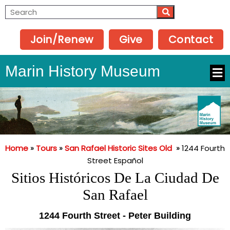
Join/Renew
Give
Contact
Marin History Museum
Home
»
Tours
»
San Rafael Historic Sites Old
»
1244 Fourth
Street Español
Sitios Históricos De La Ciudad De
San Rafael
1244 Fourth Street - Peter Building