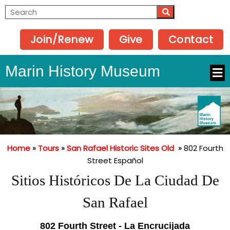
Join/Renew
Give
Contact
Marin History Museum
Home
»
Tours
»
San Rafael Historic Sites Old
»
802 Fourth
Street Español
Sitios Históricos De La Ciudad De
San Rafael
802 Fourth Street - La Encrucijada